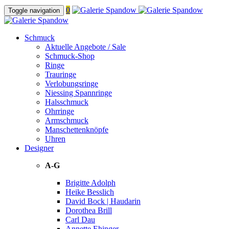
0
Toggle navigation
Schmuck
Aktuelle Angebote / Sale
Schmuck-Shop
Ringe
Trauringe
Verlobungsringe
Niessing Spannringe
Halsschmuck
Ohrringe
Armschmuck
Manschettenknöpfe
Uhren
Designer
A-G
Brigitte Adolph
Heike Besslich
David Bock | Haudarin
Dorothea Brill
Carl Dau
Annette Ehinger