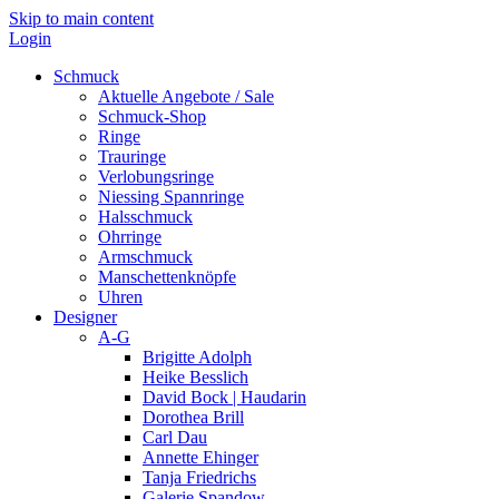
Skip to main content
Login
Schmuck
Aktuelle Angebote / Sale
Schmuck-Shop
Ringe
Trauringe
Verlobungsringe
Niessing Spannringe
Halsschmuck
Ohrringe
Armschmuck
Manschettenknöpfe
Uhren
Designer
A-G
Brigitte Adolph
Heike Besslich
David Bock | Haudarin
Dorothea Brill
Carl Dau
Annette Ehinger
Tanja Friedrichs
Galerie Spandow