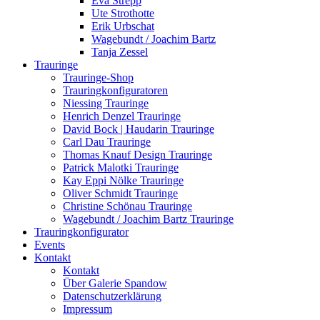
Eva Strepp
Ute Strothotte
Erik Urbschat
Wagebundt / Joachim Bartz
Tanja Zessel
Trauringe
Trauringe-Shop
Trauringkonfiguratoren
Niessing Trauringe
Henrich Denzel Trauringe
David Bock | Haudarin Trauringe
Carl Dau Trauringe
Thomas Knauf Design Trauringe
Patrick Malotki Trauringe
Kay Eppi Nölke Trauringe
Oliver Schmidt Trauringe
Christine Schönau Trauringe
Wagebundt / Joachim Bartz Trauringe
Trauring­konfigurator
Events
Kontakt
Kontakt
Über Galerie Spandow
Datenschutzerklärung
Impressum