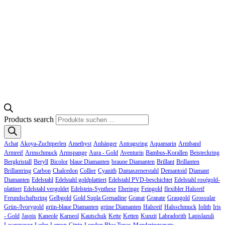
Products search
Achat
Akoya-Zuchtperlen
Amethyst
Anhänger
Antragsring
Aquamarin
Armband
Armreif
Armschmuck
Armspange
Aura - Gold
Aventurin
Bambus-Korallen
Beisteckring
Bergkristall
Beryll
Bicolor
blaue Diamanten
braune Diamanten
Brillant
Brillanten
Brillantring
Carbon
Chalcedon
Collier
Cyanith
Damaszenerstahl
Demantoid
Diamant
Diamanten
Edelstahl
Edelstahl goldplattiert
Edelstahl PVD-beschichtet
Edelstahl roségold-
plattiert
Edelstahl vergoldet
Edelstein-Synthese
Eheringe
Feingold
flexibler Halsreif
Freundschaftsring
Gelbgold
Gold Supla Grenadine
Granat
Granate
Graugold
Grossular
Grün-/Ivorygold
grün-blaue Diamanten
grüne Diamanten
Halsreif
Halsschmuck
Iolith
Iris
- Gold
Jaspis
Kaneole
Karneol
Kautschuk
Kette
Ketten
Kunzit
Labradorith
Lapislazuli
Lasergravur
Leder
Lemon-Citrin
London Blue Topas
Mandaringranate