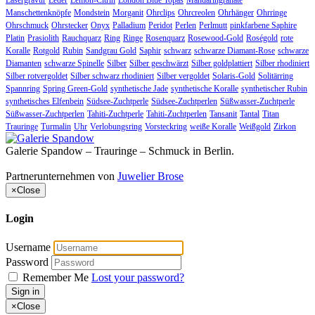
Manschettenknöpfe
Mondstein
Morganit
Ohrclips
Ohrcreolen
Ohrhänger
Ohrringe
Ohrschmuck
Ohrstecker
Onyx
Palladium
Peridot
Perlen
Perlmutt
pinkfarbene Saphire
Platin
Prasiolith
Rauchquarz
Ring
Ringe
Rosenquarz
Rosewood-Gold
Roségold
rote
Koralle
Rotgold
Rubin
Sandgrau Gold
Saphir
schwarz
schwarze Diamant-Rose
schwarze
Diamanten
schwarze Spinelle
Silber
Silber geschwärzt
Silber goldplattiert
Silber rhodiniert
Silber rotvergoldet
Silber schwarz rhodiniert
Silber vergoldet
Solaris-Gold
Solitärring
Spannring
Spring Green-Gold
synthetische Jade
synthetische Koralle
synthetischer Rubin
synthetisches Elfenbein
Südsee-Zuchtperle
Südsee-Zuchtperlen
Süßwasser-Zuchtperle
Süßwasser-Zuchtperlen
Tahiti-Zuchtperle
Tahiti-Zuchtperlen
Tansanit
Tantal
Titan
Trauringe
Turmalin
Uhr
Verlobungsring
Vorsteckring
weiße Koralle
Weißgold
Zirkon
Galerie Spandow – Trauringe – Schmuck in Berlin.
Partnerunternehmen von
Juwelier Brose
×
Close
Login
Username
Password
Remember Me
Lost your password?
Sign in
×
Close