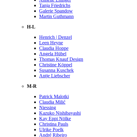
Tanja Friedrichs
Galerie Spandow
Martin Guthmann
H-L
Henrich | Denzel
Leen Heyne
Claudia Hoppe
Angela Hübel
Thomas Knauf Design
Christine Köppel
Susanna Kuschek
Antje Liebscher
M-R
Patrick Malotki
Claudia Milić
Niessing
Kazuko Nishibayashi
Kay Eppi Nölke
Christina Pauls
Ulrike Poelk
André Ribeiro