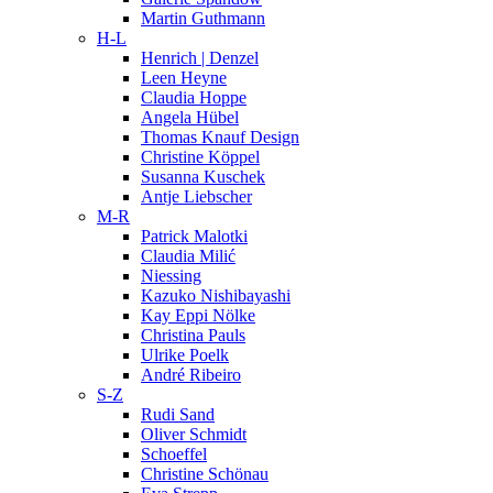
Martin Guthmann
H-L
Henrich | Denzel
Leen Heyne
Claudia Hoppe
Angela Hübel
Thomas Knauf Design
Christine Köppel
Susanna Kuschek
Antje Liebscher
M-R
Patrick Malotki
Claudia Milić
Niessing
Kazuko Nishibayashi
Kay Eppi Nölke
Christina Pauls
Ulrike Poelk
André Ribeiro
S-Z
Rudi Sand
Oliver Schmidt
Schoeffel
Christine Schönau